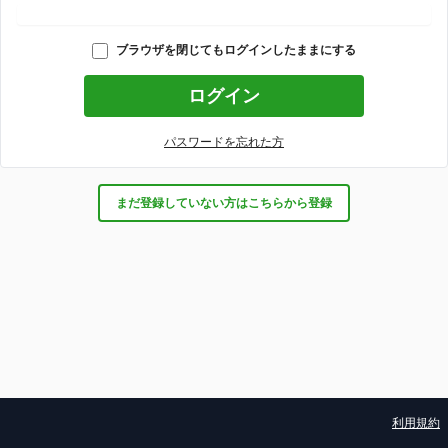
ブラウザを閉じてもログインしたままにする
パスワードを忘れた方
まだ登録していない方はこちらから登録
利用規約