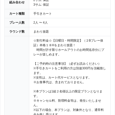
2サム: 保証
組み合わせ
3サム: 保証
カート種類
手引きカート
プレー人数
2人 〜 4人
ラウンド数
まわり放題
☆割引料金☆【日曜日・時間限定】（２Bプレー保
証）本格１８Hをまわり放題！
時間が許す限りホールアウトのお時間迄存分にプ
レーが楽しめます。
【ご予約時の注意事項】（必ずお読みください）
※手引きカートをご利用の方は別途300円を頂戴致し
ます。
※女性は、カート代サービスとなります。
※お食事代は、含まれておりません。
※本プランは1組２名様以上の限定プランとなりま
す。
※キャンセル料、割増料金等は、発生いたしませ
ん。
※以下の場合、本プランは、対象外となり、通常料
金を申し受けます。