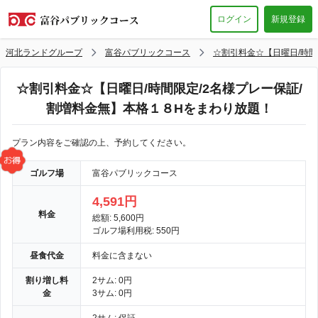
ログイン
新規登録
河北ランドグループ
富谷パブリックコース
☆割引料金☆【日曜日/時間
☆割引料金☆【日曜日/時間限定/2名様プレー保証/
割増料金無】本格１８Hをまわり放題！
プラン内容をご確認の上、予約してください。
ゴルフ場
富谷パブリックコース
4,591円
料金
総額: 5,600円
ゴルフ場利用税: 550円
昼食代金
料金に含まない
割り増し料
2サム: 0円
金
3サム: 0円