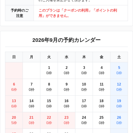
のご入場を禁止させて頂きます。
予約時のご
このプランは「クーポンの利用」「ポイントの利
注意
用」ができません。
2026年9月の予約カレンダー
日
月
火
水
木
金
土
1
2
3
4
5
0枠
0枠
0枠
0枠
0枠
6
7
8
9
10
11
12
6枠
0枠
0枠
0枠
0枠
0枠
0枠
13
14
15
16
17
18
19
6枠
0枠
0枠
0枠
0枠
0枠
0枠
20
21
22
23
24
25
26
5枠
0枠
0枠
0枠
0枠
0枠
0枠