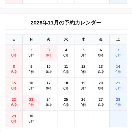
2026年11月の予約カレンダー
日
月
火
水
木
金
土
1
2
3
4
5
6
7
6枠
0枠
0枠
0枠
0枠
0枠
0枠
8
9
10
11
12
13
14
6枠
0枠
0枠
0枠
0枠
0枠
0枠
15
16
17
18
19
20
21
6枠
0枠
0枠
0枠
0枠
0枠
0枠
22
23
24
25
26
27
28
6枠
0枠
0枠
0枠
0枠
0枠
0枠
29
30
6枠
0枠