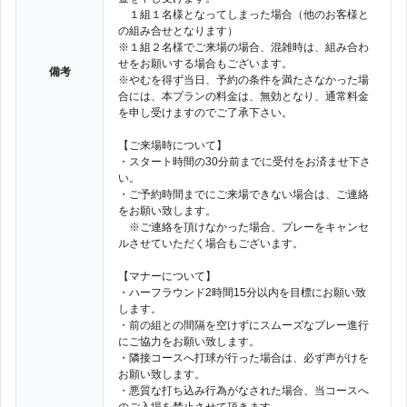
１組１名様となってしまった場合（他のお客様と
の組み合せとなります）
※１組２名様でご来場の場合、混雑時は、組み合わ
せをお願いする場合もございます。
備考
※やむを得ず当日、予約の条件を満たさなかった場
合には、本プランの料金は、無効となり、通常料金
を申し受けますのでご了承下さい。
【ご来場時について】
・スタート時間の30分前までに受付をお済ませ下さ
い。
・ご予約時間までにご来場できない場合は、ご連絡
をお願い致します。
※ご連絡を頂けなかった場合、プレーをキャンセ
ルさせていただく場合もございます。
【マナーについて】
・ハーフラウンド2時間15分以内を目標にお願い致
します。
・前の組との間隔を空けずにスムーズなプレー進行
にご協力をお願い致します。
・隣接コースへ打球が行った場合は、必ず声がけを
お願い致します。
・悪質な打ち込み行為がなされた場合、当コースへ