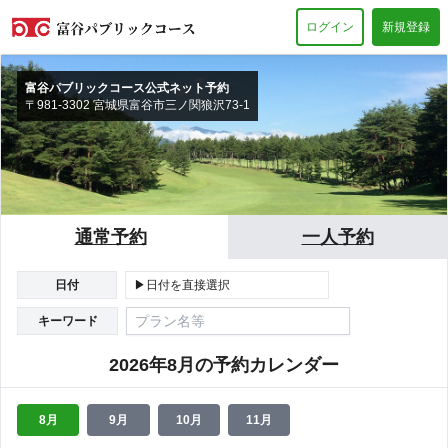
ログイン
新規登録
富谷パブリックコース公式ネット予約
〒981-3302 宮城県富谷市三ノ関狼沢73-1
通常予約
一人予約
日付
▶日付を直接選択
キーワード
2026年8月の予約カレンダー
8月
9月
10月
11月