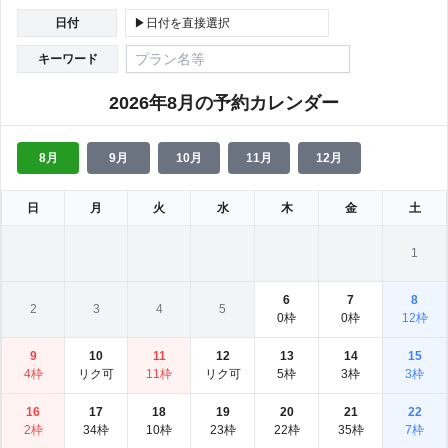
日付
▶日付を直接選択
キーワード
2026年8月の予約カレンダー
8月
9月
10月
11月
12月
日
月
火
水
木
金
土
1
6
7
8
2
3
4
5
0枠
0枠
12枠
9
10
11
12
13
14
15
4枠
リク可
11枠
リク可
5枠
3枠
3枠
16
17
18
19
20
21
22
2枠
34枠
10枠
23枠
22枠
35枠
7枠