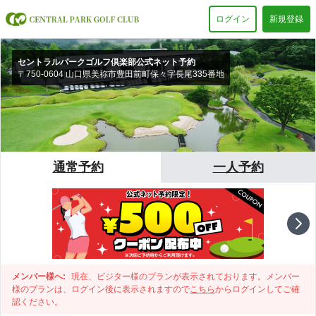
ログイン
新規登録
セントラルパークゴルフ倶楽部公式ネット予約
〒750-0604 山口県美祢市豊田前町保々字長尾335番地
通常予約
一人予約
メンバー様へ:
現在、ビジター様のプランが表示されております。メンバー
様のプランは、ログイン後に表示されますので
こちら
からログインしてご確
認ください。